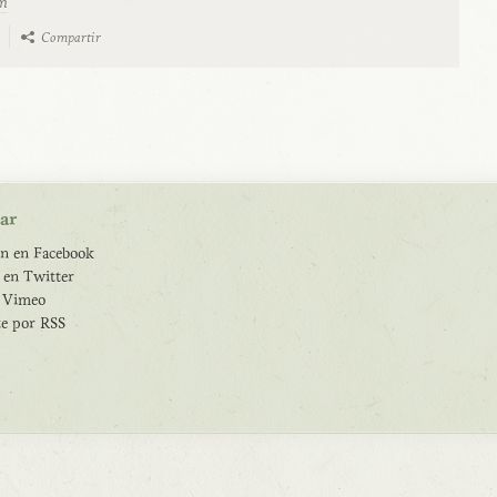
m
Compartir
ar
n en Facebook
 en Twitter
e Vimeo
te por RSS