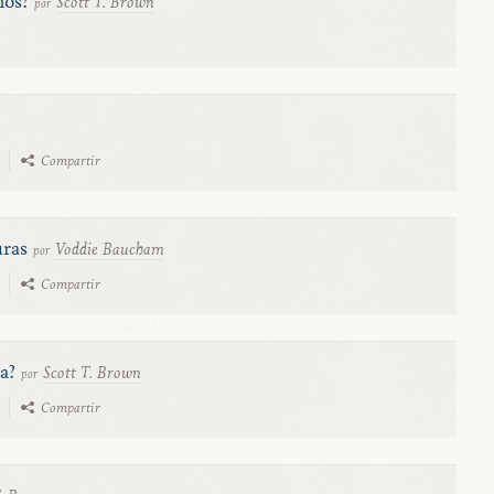
mos?
Scott T. Brown
por
Compartir
uras
Voddie Baucham
por
Compartir
a?
Scott T. Brown
por
Compartir