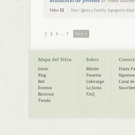
Ministerio de Jóvenes
Voddie Baucha
por
Vídeo
Topic:
Iglesia y Familia
,
Segregación Edad
1
2
3
...
7
Next
Mapa del Sitio
Sobre
Conect
Inicio
Misión
Hazte Fa
Blog
Pasantía
Síguenos
Red
Liderazgo
Canal d
Eventos
La Junta
Suscríbe
Recursos
FAQ
Tienda