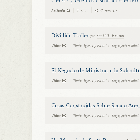
C19:4 - ¿Debemos visitar a los enfer
Artículo
Topic:
Compartir
Dividida Trailer
Scott T. Brown
por
Vídeo
Topic:
Iglesia y Familia
,
Segregación Edad
El Negocio de Ministrar a la Subcult
Vídeo
Topic:
Iglesia y Familia
,
Segregación Edad
Casas Construídas Sobre Roca o Aren
Vídeo
Topic:
Iglesia y Familia
,
Segregación Edad