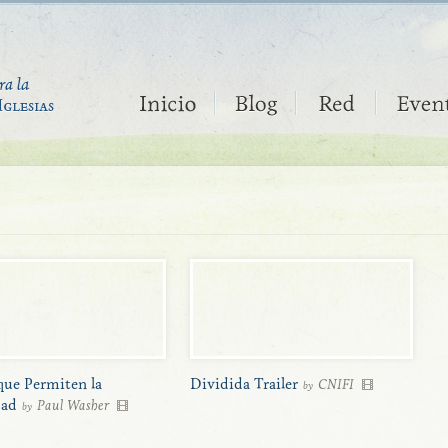
que Permiten la
Dividida Trailer
CNIFI
by
dad
Paul Washer
by