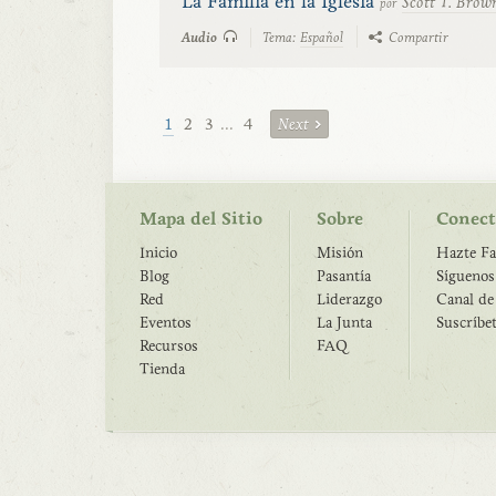
La Familia en la Iglesia
Scott T. Brow
por
Audio
Tema:
Español
Compartir
1
2
3
...
4
Next
Mapa del Sitio
Sobre
Conect
Inicio
Misión
Hazte Fa
Blog
Pasantía
Síguenos
Red
Liderazgo
Canal d
Eventos
La Junta
Suscríbe
Recursos
FAQ
Tienda