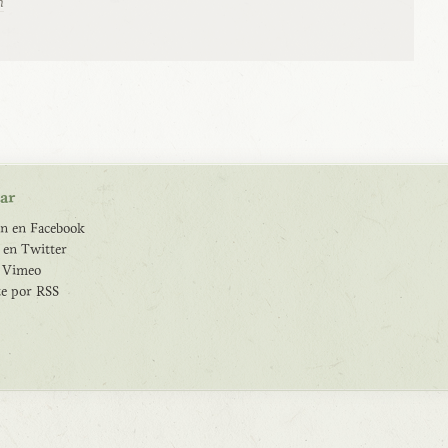
n
ar
n en Facebook
 en Twitter
e Vimeo
te por RSS