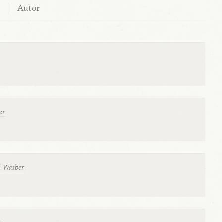
Autor
er
l Washer