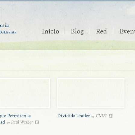
que Permiten la
Dividida Trailer
CNIFI
by
dad
Paul Washer
by