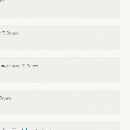
her
t T. Brown
les
Scott T. Brown
por
 Brown