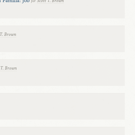
 Familia: Job
Scott T. Brown
por
 T. Brown
 T. Brown