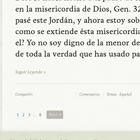
en la misericordia de Dios, Gen. 3
pasé este Jordán, y ahora estoy so
como se extiende ésta misericordia 
el? Yo no soy digno de la menor de
de toda la verdad que has usado pa
Seguir Leyendo
Compartir:
Comentarios
Temas:
Español
1
2
3
...
8
Next