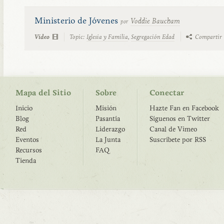
Ministerio de Jóvenes
Voddie Baucham
por
Vídeo
Topic:
Iglesia y Familia
,
Segregación Edad
Compartir
Mapa del Sitio
Sobre
Conectar
Inicio
Misión
Hazte Fan en Facebook
Blog
Pasantía
Síguenos en Twitter
Red
Liderazgo
Canal de Vimeo
Eventos
La Junta
Suscríbete por RSS
Recursos
FAQ
Tienda